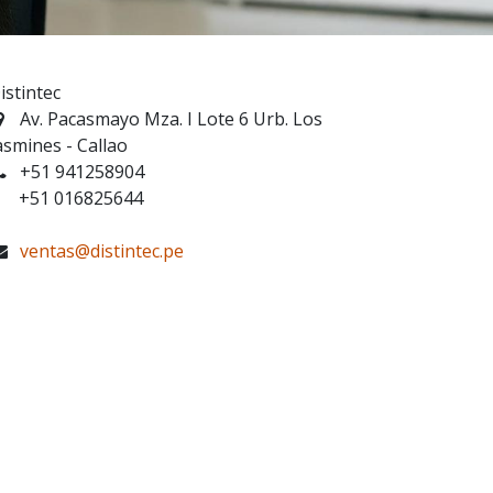
istintec
Av. Pacasmayo Mza. I Lote 6 Urb. Los
asmines - Callao
+51 941258904
51 016825644
ventas@distintec.pe